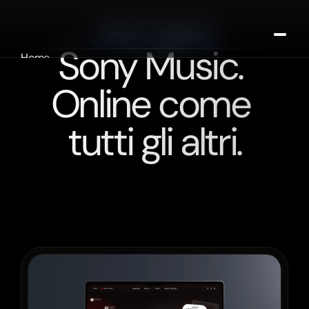
Concept
Innovation
Sony Music. 
Home
About
Online come 
Portfolio
Contattaci
tutti gli altri.
Lavora con noi
Sony
Music
Italia
ha
un
catalogo
che
vale
decenni
di
storia
della
musica.
Il
sito
non
lo
raccontava.
Un'agenzia
se
n'è
accorta,
ci
ha
chiamato,
e
abbiamo
immaginato
insieme
qualcosa
che
non
esisteva
ancora.