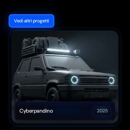
Ciò
di
cui
andiamo
davvero
fieri.
Vedi altri progetti
Design, Automotive
Cyberpandino
2025
User Experience, Innovation